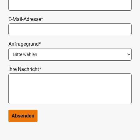
Pflichtfeld
E-Mail-Adresse
*
Pflichtfeld
Anfragegrund
*
Pflichtfeld
Ihre Nachricht
*
Absenden