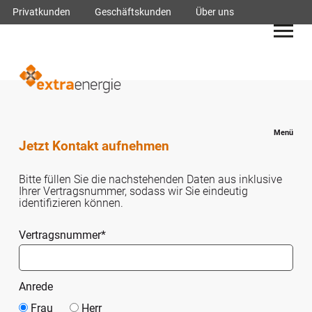
Navigation
Privatkunden
Geschäftskunden
Über uns
überspringen
Menü
Jetzt Kontakt aufnehmen
Bitte füllen Sie die nachstehenden Daten aus inklusive
Ihrer Vertragsnummer, sodass wir Sie eindeutig
identifizieren können.
Pflichtfeld
Vertragsnummer
*
Anrede
Frau
Herr