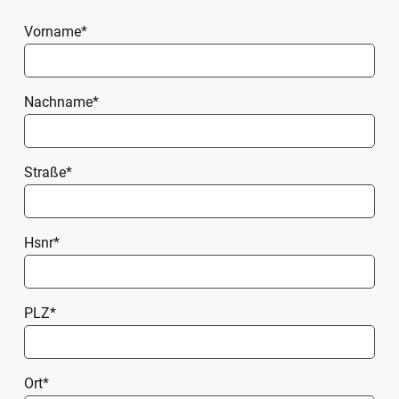
Pflichtfeld
Vorname
*
Pflichtfeld
Nachname
*
Pflichtfeld
Straße
*
Pflichtfeld
Hsnr
*
Pflichtfeld
PLZ
*
Pflichtfeld
Ort
*