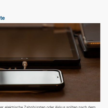
te
rer, elektrische Zahnbürsten oder Akkus sollten nach dem