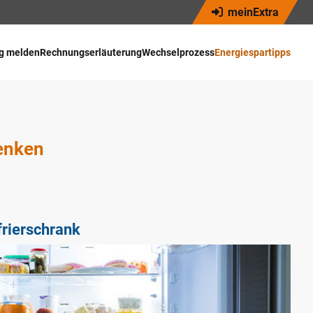
Navigation
meinExtra
überspringen
g melden
Rechnungserläuterung
Wechselprozess
Energiespartipps
senken
rierschrank