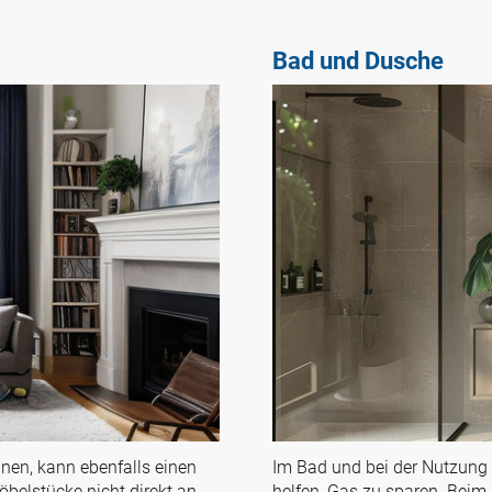
Bad und Dusche
nen, kann ebenfalls einen
Im Bad und bei der Nutzun
öbelstücke nicht direkt an
helfen, Gas zu sparen. Beim