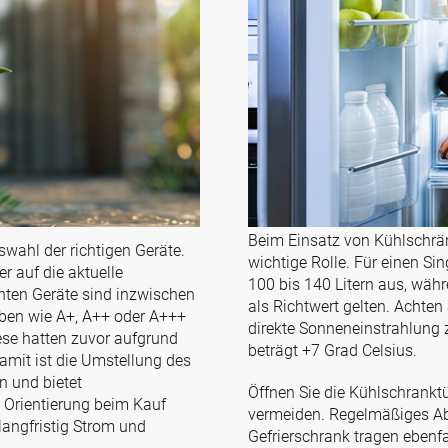
Beim Einsatz von Kühlschrän
wahl der richtigen Geräte.
wichtige Rolle. Für einen Si
r auf die aktuelle
100 bis 140 Litern aus, währ
anten Geräte sind inzwischen
als Richtwert gelten. Achten
aben wie A+, A++ oder A+++
direkte Sonneneinstrahlung 
se hatten zuvor aufgrund
beträgt +7 Grad Celsius.
amit ist die Umstellung des
 und bietet
Öffnen Sie die Kühlschranktü
 Orientierung beim Kauf
vermeiden. Regelmäßiges Ab
langfristig Strom und
Gefrierschrank tragen ebenfa