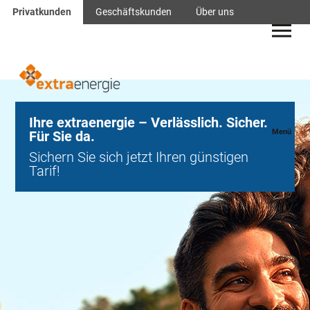
Navigation
Privatkunden
Geschäftskunden
Über uns
überspringen
Ihre extraenergie – Verlässlich. Sicher.
Menü
Für Sie da.
Sichern Sie sich jetzt Ihren günstigen
Tarif!