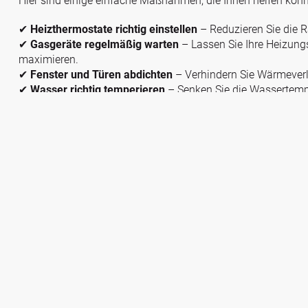
Hier sind einige einfache Maßnahmen, die Ihnen helfen könn
✔
Heizthermostate richtig einstellen
– Reduzieren Sie die 
✔
Gasgeräte regelmäßig warten
– Lassen Sie Ihre Heizungs
maximieren.
✔
Fenster und Türen abdichten
– Verhindern Sie Wärmeverlu
✔
Wasser richtig temperieren
– Senken Sie die Wassertemp
Jetzt mehr Tipps zum Energiesparen lesen
as wechseln und sparen