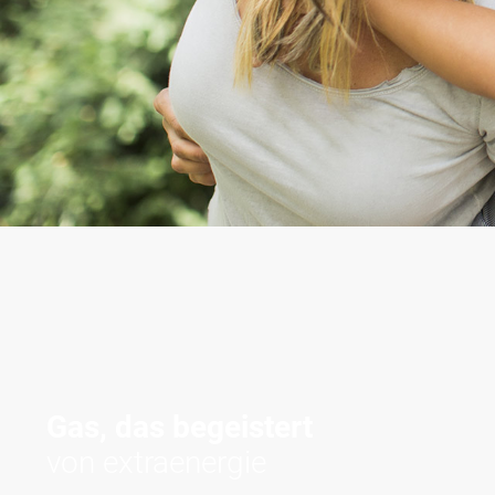
Gas, das begeistert
von extraenergie