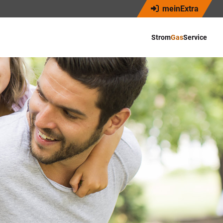
Navigation
meinExtra
überspringen
Navigation
überspringen
Strom
Gas
Service