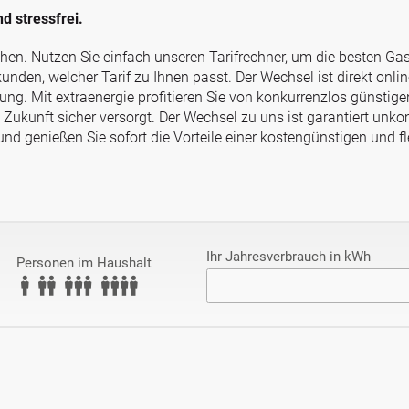
d stressfrei.
en. Nutzen Sie einfach unseren Tarifrechner, um die besten Gasta
den, welcher Tarif zu Ihnen passt. Der Wechsel ist direkt onlin
gung. Mit extraenergie profitieren Sie von konkurrenzlos günsti
 Zukunft sicher versorgt. Der Wechsel zu uns ist garantiert unko
und genießen Sie sofort die Vorteile einer kostengünstigen und f
Pflichtfeld
Ihr Jahresverbrauch in kWh
Personen im Haushalt