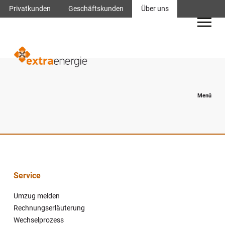
Navigation
Privatkunden
Geschäftskunden
Über uns
überspringen
Menü
Service
Navigation
Umzug melden
überspringen
Rechnungserläuterung
Wechselprozess