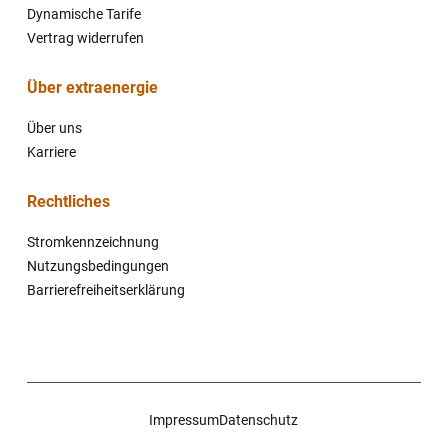
Dynamische Tarife
Vertrag widerrufen
Über extraenergie
Navigation
Über uns
überspringen
Karriere
Rechtliches
Navigation
Stromkennzeichnung
überspringen
Nutzungsbedingungen
Barrierefreiheitserklärung
Navigation
Impressum
Datenschutz
überspringen